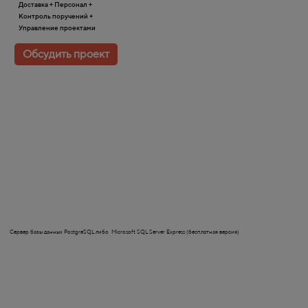
Доставка + Персонал +
Контроль поручений +
Управление проектами
Обсудить проект
Сервер базы данных PostgreSQL либо
Microsoft SQL Server Express (бесплатная версия)